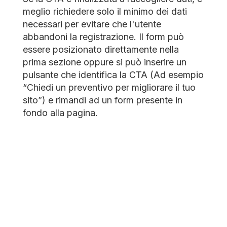
meglio richiedere solo il minimo dei dati
necessari per evitare che l'utente
abbandoni la registrazione. Il form può
essere posizionato direttamente nella
prima sezione oppure si può inserire un
pulsante che identifica la CTA (Ad esempio
“Chiedi un preventivo per migliorare il tuo
sito”) e rimandi ad un form presente in
fondo alla pagina.
Link
Utilizzare troppi link o pulsanti
confonde l'utente distraendolo
dall'obiettivo che si vuole ottenere. L'unico
elemento cliccabile deve essere la Call to
action e le aree su cui cliccare devono
essere grandi e ben evidenziate.
Design
Il layout della pagina è altrettanto